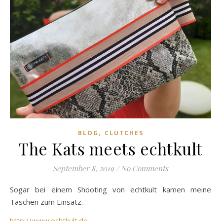
,
BLOG
CLUTCHES
The Kats meets echtkult
September 8, 2019
/
No Comments
Sogar bei einem Shooting von echtkult kamen meine
Taschen zum Einsatz.
http://www.echtkult.de